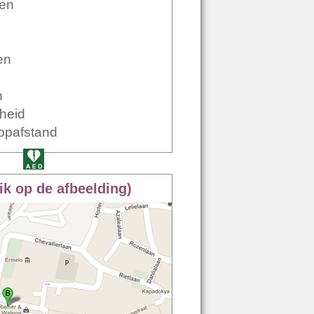
len
en
n
heid
opafstand
ik op de afbeelding)