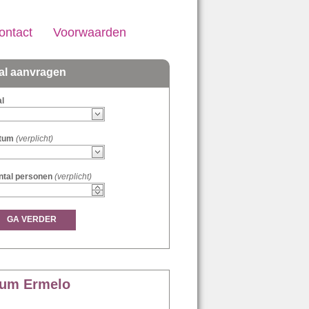
ontact
Voorwaarden
al aanvragen
l
tum
(verplicht)
ntal personen
(verplicht)
GA VERDER
rum Ermelo