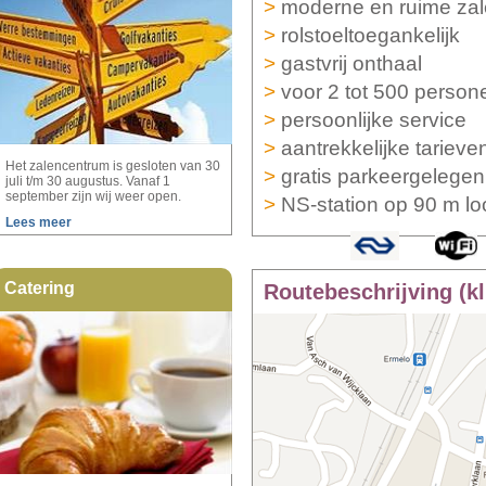
>
moderne en ruime za
>
rolstoeltoegankelijk
>
gastvrij onthaal
>
voor 2 tot 500 person
>
persoonlijke service
>
aantrekkelijke tarieve
Het zalencentrum is gesloten van 30
>
gratis parkeergelegen
juli t/m 30 augustus. Vanaf 1
september zijn wij weer open.
>
NS-station op 90 m lo
Lees meer
Catering
Routebeschrijving (kl