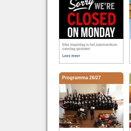
Elke maandag is het zalencentrum
overdag gesloten
Lees meer
Programma 26/27