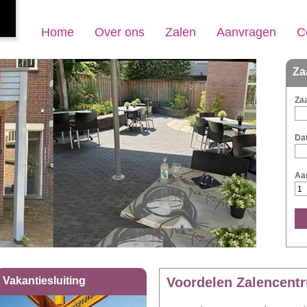
Home
Over ons
Zalen
Aanvragen
C
Za
Zaa
Da
Aa
Vakantiesluiting
Voordelen Zalencent